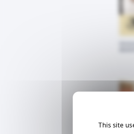
Honora
deutsc
This site u