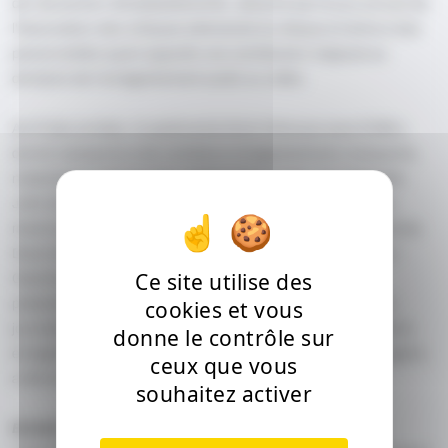
der deutschen Schallplattenkritik, décerné par le jury annuel de
l'Association des critiques allemands du disque et remis à des
personnalités ayant apporté une contribution majeure au
domaine de l'enregistrement audio ou vidéo.
Au fil des années, le partenariat étroit d’Anouar avec ECM a
donné naissance à de nombreux enregistrements marquants,
notamment à travers des collaborations avec Jan Garbarek,
John Surman, Jack DeJohnette et bien d’autres. Son plus
récent album, After the Last Sky, enregistré avec Anja Lechner,
Dave Holland et Django Bates, est également nommé aux
Ce site utilise des
Grammy Awards, plus précisément pour le texte de
cookies et vous
présentation (liner notes) rédigé par Adam Shatz, écrivain,
journaliste et rédacteur au London Review of Books. L’album,
donne le contrôle sur
enregistré en mai 2024 à l’Auditorio Stelio Molo RSI de Lugano,
ceux que vous
a été produit par Manfred Eicher.
souhaitez activer
Extrait du communiqué du jury :