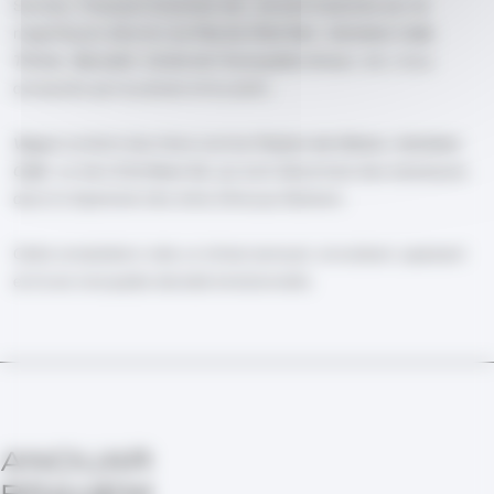
Surman, François Couturier, etc., se sont traduites par de
magnifiques albums (
Le Pas du Chat Noir
,
Astrakan Café
,
Thimar
,
Barzakh
,
Conte de l’Incroyable Amour
, etc.) tous
consacrés par la presse et le public.
Vague
contient des titres comme
Parfum de Gitane
,
Astrakan
Café
, ou bien
E la Nave Va
, qui sont désormais des classiques
dans le répertoire très riche d'Anouar Brahem.
Cette compilation crée un climat sensuel, envoûtant, apaisant
et d'une incroyable densité émotionnelle.