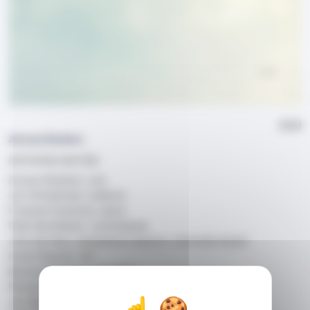
ECM
Anouar Brahem
ARTISTES INVITÉS
Anouar Brahem, oud
Jon Christensen, batterie
François Couturier, piano
Palle Danielsson, contrebasse
John Surman, saxophone soprano, clarinette basse
Kudsi Erguner, nai
Barbaros Erköse, clarinette
Richard Gálliano, accordéon
Jan Garbarek, saxophones